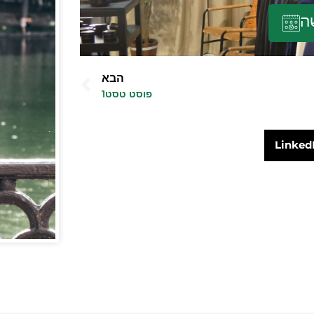
ה
הבא
פוסט טסט1
Linked